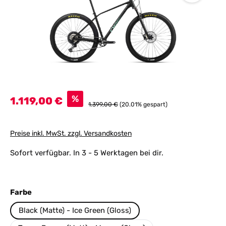
Verkaufspreis:
%
1.119,00 €
Regulärer Preis:
1.399,00 €
(20.01% gespart)
Preise inkl. MwSt. zzgl. Versandkosten
Sofort verfügbar. In 3 - 5 Werktagen bei dir.
auswählen
Farbe
Black (Matte) - Ice Green (Gloss)