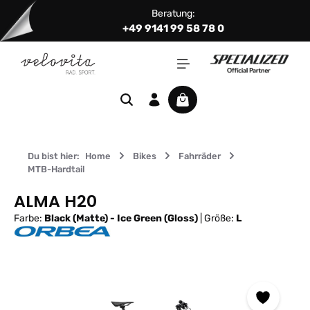
Beratung:
Zum Hauptinhalt springen
+49 9141 99 58 78 0
Warenkorb enthält 0 Positi
Du bist hier:
Home
Bikes
Fahrräder
MTB-Hardtail
ALMA H20
Farbe:
Black (Matte) - Ice Green (Gloss)
|
Größe:
L
Bildergalerie überspringen