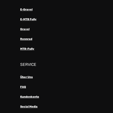
E-Gravel
E-MTB Fully
Gravel
Rennrad
MTB-Fully
SERVICE
Über Uns
FAQ
Kundenkonto
Social Media