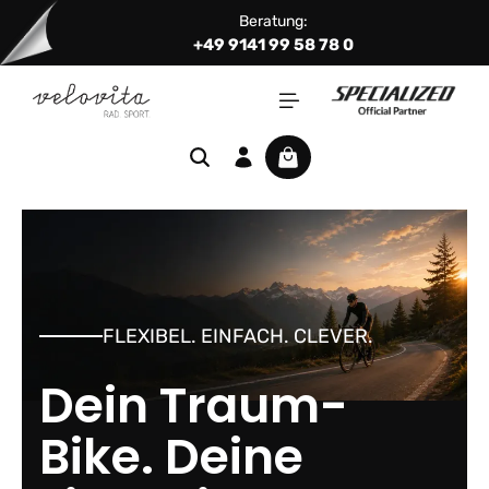
Beratung:
Zum Hauptinhalt springen
+49 9141 99 58 78 0
Warenkorb enthält 0 Positi
FLEXIBEL. EINFACH. CLEVER.
Dein Traum-
Bike. Deine