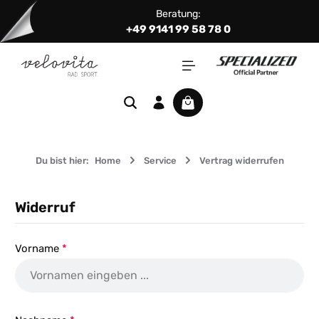
Beratung:
Zum Hauptinhalt springen
+49 9141 99 58 78 0
Warenkorb enthält 0 Positi
Du bist hier:
Home
Service
Vertrag widerrufen
Widerruf
Vorname
*