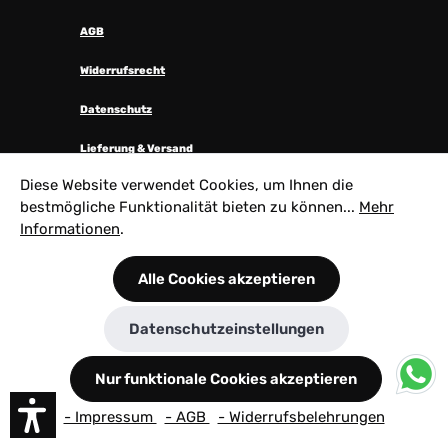
AGB
Widerrufsrecht
Datenschutz
Lieferung & Versand
Diese Website verwendet Cookies, um Ihnen die
Zahlungsarten
bestmögliche Funktionalität bieten zu können...
Mehr
Cookie-Einstellungen
Informationen
.
Erklärung zur Barrierefreiheit
Alle Cookies akzeptieren
Datenschutzeinstellungen
UNSERE MARKEN
Nur funktionale Cookies akzeptieren
- Impressum
- AGB
- Widerrufsbelehrungen