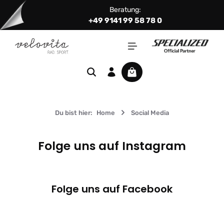
Beratung:
Zum Hauptinhalt springen
+49 9141 99 58 78 0
Warenkorb enthält 0 Positi
Du bist hier:
Home
Social Media
Folge uns auf Instagram
Folge uns auf Facebook