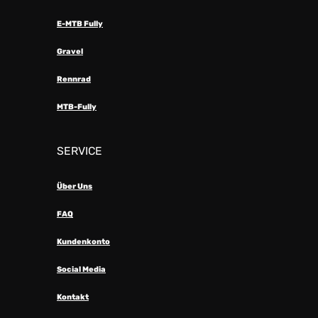
E-MTB Fully
Gravel
Rennrad
MTB-Fully
SERVICE
Über Uns
FAQ
Kundenkonto
Social Media
Kontakt