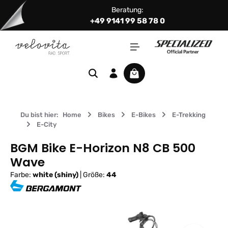
Beratung:
Zum Hauptinhalt springen
+49 9141 99 58 78 0
Warenkorb enthält 0 Positi
Du bist hier:
Home
Bikes
E-Bikes
E-Trekking
E-City
BGM Bike E-Horizon N8 CB 500
Wave
Farbe:
white (shiny)
|
Größe:
44
Bildergalerie überspringen