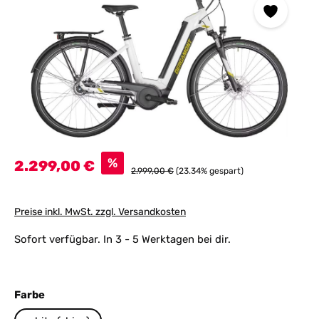
Verkaufspreis:
%
2.299,00 €
Regulärer Preis:
2.999,00 €
(23.34% gespart)
Preise inkl. MwSt. zzgl. Versandkosten
Sofort verfügbar. In 3 - 5 Werktagen bei dir.
auswählen
Farbe