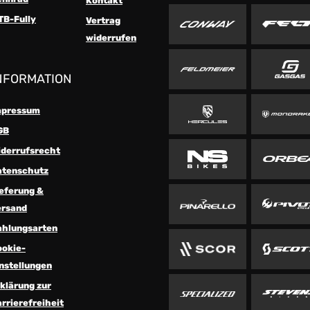
Kontakt
TB-Fully
Vertrag
widerrufen
NFORMATION
mpressum
GB
iderrufsrecht
atenschutz
eferung &
ersand
ahlungsarten
ookie-
nstellungen
klärung zur
rrierefreiheit