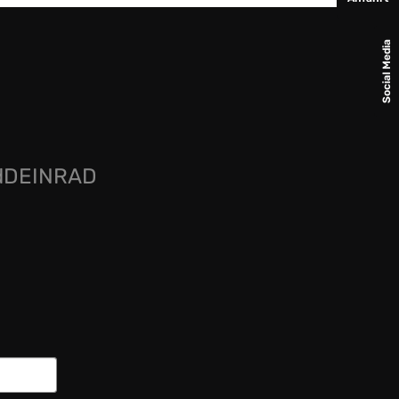
Social Media
rdDEINRAD