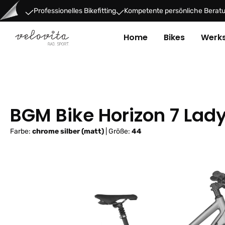
um Hauptinhalt springen
Zur Hauptnavigation springen
Professionelles Bikefitting
Kompetente persönliche Berat
Home
Bikes
Werks
BGM Bike Horizon 7 Lad
Farbe:
chrome silber (matt)
|
Größe:
44
Bildergalerie überspringen