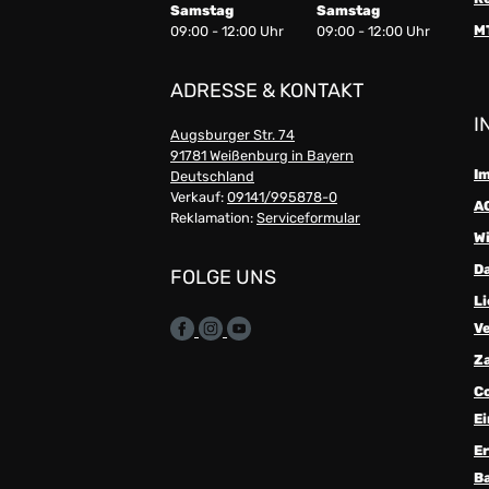
Samstag
Samstag
M
09:00 - 12:00 Uhr
09:00 - 12:00 Uhr
ADRESSE & KONTAKT
I
Augsburger Str. 74
91781 Weißenburg in Bayern
I
Deutschland
Verkauf:
09141/995878-0
A
Reklamation:
Serviceformular
W
D
FOLGE UNS
Li
V
Z
C
Ei
Er
Ba