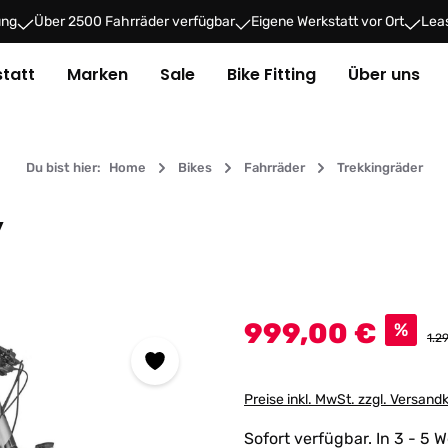
ung
Über 2500 Fahrräder verfügbar
Eigene Werkstatt vor Ort
Leas
tatt
Marken
Sale
Bike Fitting
Über uns
Du bist hier:
Home
Bikes
Fahrräder
Trekkingräder
y
Verkaufspreis:
999,00 €
%
Reg
1.2
Preise inkl. MwSt. zzgl. Versand
Sofort verfügbar. In 3 - 5 W