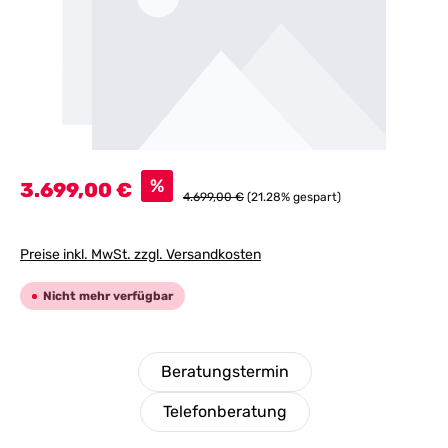
Verkaufspreis:
%
3.699,00 €
Regulärer Preis:
4.699,00 €
(21.28% gespart)
Preise inkl. MwSt. zzgl. Versandkosten
Nicht mehr verfügbar
Beratungstermin
Telefonberatung