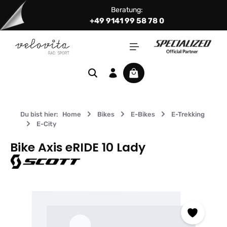
Beratung:
Zum Hauptinhalt springen
+49 9141 99 58 78 0
Warenkorb enthält 0 Positi
Du bist hier:
Home
Bikes
E-Bikes
E-Trekking
E-City
Bike Axis eRIDE 10 Lady
Bildergalerie überspringen