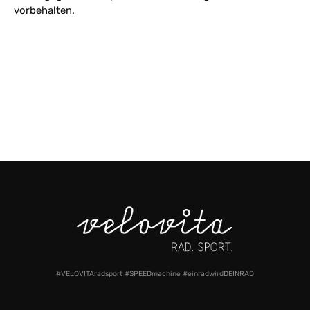
vorbehalten.
#VELOVITAradsport #SPEEDmachine #einradwirdDEINRAD