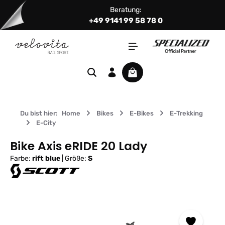
Beratung:
Zum Hauptinhalt springen
+49 9141 99 58 78 0
Warenkorb enthält 0 Positi
Du bist hier:
Home
Bikes
E-Bikes
E-Trekking
E-City
Bike Axis eRIDE 20 Lady
Farbe:
rift blue
|
Größe:
S
Bildergalerie überspringen