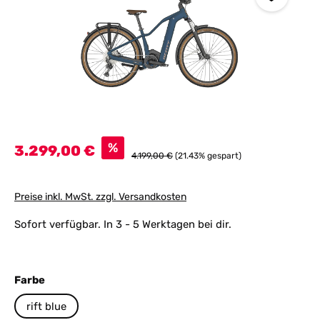
Verkaufspreis:
%
3.299,00 €
Regulärer Preis:
4.199,00 €
(21.43% gespart)
Preise inkl. MwSt. zzgl. Versandkosten
Sofort verfügbar. In 3 - 5 Werktagen bei dir.
auswählen
Farbe
rift blue