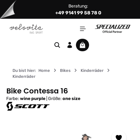
Beratung:
Zum Hauptinhalt springen
+49 9141 99 58 78 0
Warenkorb enthält 0 Positi
Du bist hier:
Home
Bikes
Kinderräder
Kinderräder
Bike Contessa 16
Farbe:
wine purple
|
Größe:
one size
Bildergalerie überspringen