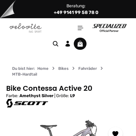
Beratung:
Zum Hauptinhalt springen
+49 9141 99 58 78 0
Warenkorb enthält 0 Positi
Du bist hier:
Home
Bikes
Fahrräder
MTB-Hardtail
Bike Contessa Active 20
Farbe:
Amethyst Silver
|
Größe:
L9
Bildergalerie überspringen