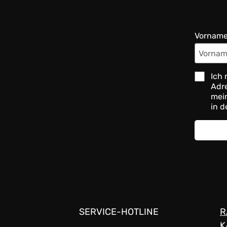
Vornam
Ich 
Adre
mein
in d
SERVICE-HOTLINE
R
K