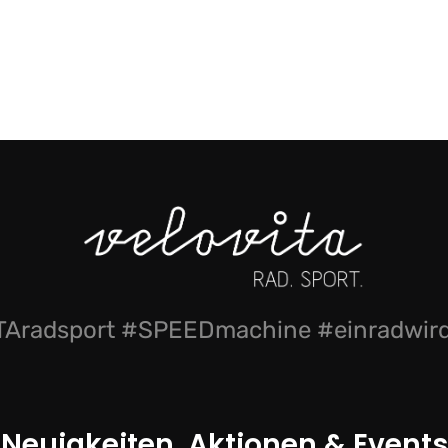
Aradsport #SPEEDmachine #einradwi
Neuigkeiten, Aktionen & Events