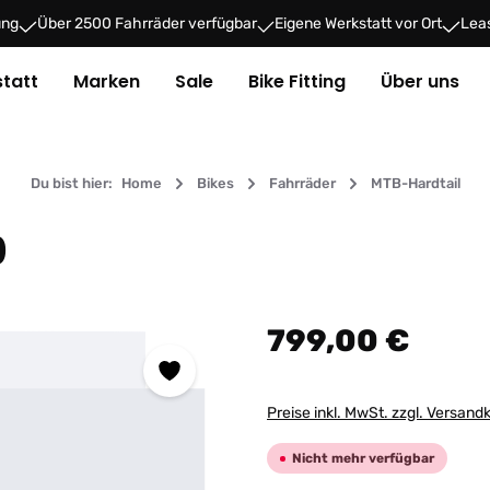
ung
Über 2500 Fahrräder verfügbar
Eigene Werkstatt vor Ort
Leas
tatt
Marken
Sale
Bike Fitting
Über uns
Du bist hier:
Home
Bikes
Fahrräder
MTB-Hardtail
0
Regulärer Preis:
799,00 €
Preise inkl. MwSt. zzgl. Versand
Nicht mehr verfügbar