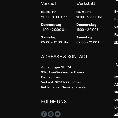
Verkauf
Werkstatt
E
Di, Mi, Fr
Di, Mi, Fr
11:00 - 18:00 Uhr
11:00 - 18:00 Uhr
E-
Donnerstag
Donnerstag
G
11:00 - 20:00 Uhr
11:00 - 20:00 Uhr
R
Samstag
Samstag
M
09:00 - 12:00 Uhr
09:00 - 12:00 Uhr
ADRESSE & KONTAKT
I
Augsburger Str. 74
91781 Weißenburg in Bayern
I
Deutschland
Verkauf:
09141/995878-0
A
Reklamation:
Serviceformular
W
D
FOLGE UNS
Li
V