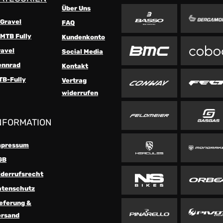
Über Uns
-Gravel
FAQ
MTB Fully
Kundenkonto
ravel
Social Media
ennrad
Kontakt
TB-Fully
Vertrag
widerrufen
NFORMATION
mpressum
GB
iderrufsrecht
atenschutz
eferung &
ersand