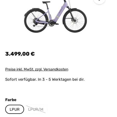
Regulärer Preis:
3.499,00 €
Preise inkl. MwSt. zzgl. Versandkosten
Sofort verfügbar. In 3 - 5 Werktagen bei dir.
auswählen
Farbe
LPUR
LPUR/M
(Diese Option ist zurzeit nicht verfügbar.)