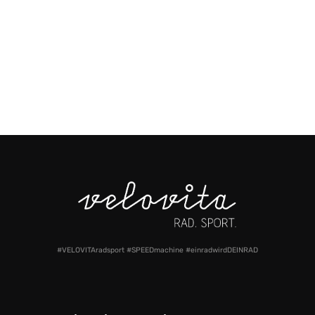
#VELOVITAradsport #SPEEDmachine #einradwirdDEINRAD