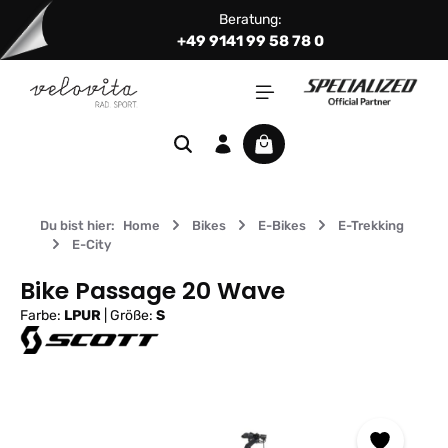
Beratung:
Zum Hauptinhalt springen
+49 9141 99 58 78 0
Warenkorb enthält 0 Positi
Du bist hier:
Home
Bikes
E-Bikes
E-Trekking
E-City
Bike Passage 20 Wave
Farbe:
LPUR
|
Größe:
S
Bildergalerie überspringen