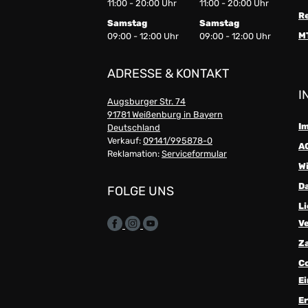
11:00 - 20:00 Uhr
11:00 - 20:00 Uhr
R
Samstag
Samstag
M
09:00 - 12:00 Uhr
09:00 - 12:00 Uhr
ADRESSE & KONTAKT
I
Augsburger Str. 74
91781 Weißenburg in Bayern
I
Deutschland
Verkauf:
09141/995878-0
A
Reklamation:
Serviceformular
W
D
FOLGE UNS
Li
V
Z
C
Ei
Er