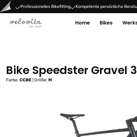
um Hauptinhalt springen
Zur Hauptnavigation springen
Professionelles Bikefitting
Kompetente persönliche Berat
Home
Bikes
Werks
Bike Speedster Gravel 
Farbe:
CCBE
|
Größe:
M
Bildergalerie überspringen