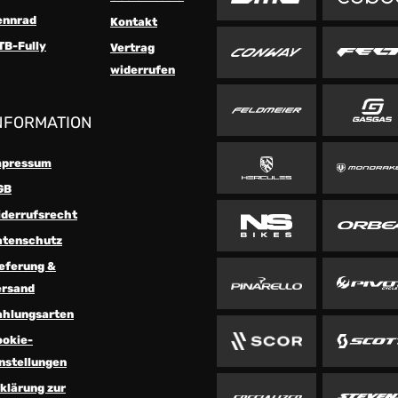
ennrad
Kontakt
TB-Fully
Vertrag
widerrufen
NFORMATION
mpressum
GB
iderrufsrecht
atenschutz
eferung &
ersand
ahlungsarten
ookie-
nstellungen
klärung zur