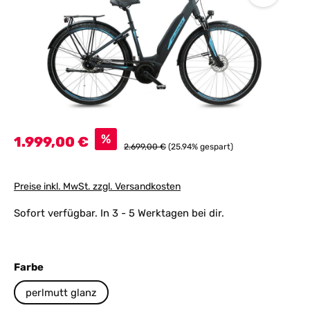
Verkaufspreis:
%
1.999,00 €
Regulärer Preis:
2.699,00 €
(25.94% gespart)
Preise inkl. MwSt. zzgl. Versandkosten
Sofort verfügbar. In 3 - 5 Werktagen bei dir.
auswählen
Farbe
perlmutt glanz