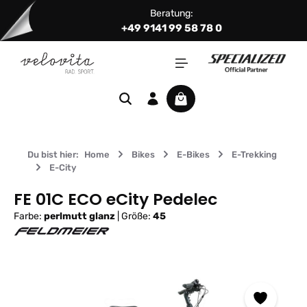
Beratung:
Zum Hauptinhalt springen
+49 9141 99 58 78 0
Warenkorb enthält 0 Positi
Du bist hier:
Home
Bikes
E-Bikes
E-Trekking
E-City
FE 01C ECO eCity Pedelec
Farbe:
perlmutt glanz
|
Größe:
45
Bildergalerie überspringen