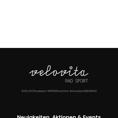
#VELOVITAradsport #SPEEDmachine #einradwirdDEINRAD
Neuigkeiten, Aktionen & Events