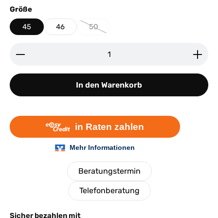
auswählen
Größe
45
46
50
(Diese Option ist zurzeit nicht verfügbar.)
Produkt Anzahl: Gib den gewünschten Wert ein ode
In den Warenkorb
Beratungstermin
Telefonberatung
Sicher bezahlen mit