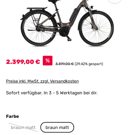
Verkaufspreis:
%
2.399,00 €
Regulärer Preis:
3.399,00 €
(29.42% gespart)
Preise inkl. MwSt. zzgl. Versandkosten
Sofort verfügbar. In 3 - 5 Werktagen bei dir.
auswählen
Farbe
braum matt
braun matt
(Diese Option ist zurzeit nicht verfügbar.)