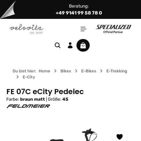
Beratung:
Zum Hauptinhalt springen
+49 9141 99 58 78 0
Warenkorb enthält 0 Positi
Du bist hier:
Home
Bikes
E-Bikes
E-Trekking
E-City
FE 07C eCity Pedelec
Farbe:
braun matt
|
Größe:
45
Bildergalerie überspringen