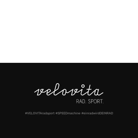
#VELOVITAradsport #SPEEDmachine #einradwirdDEINRAD