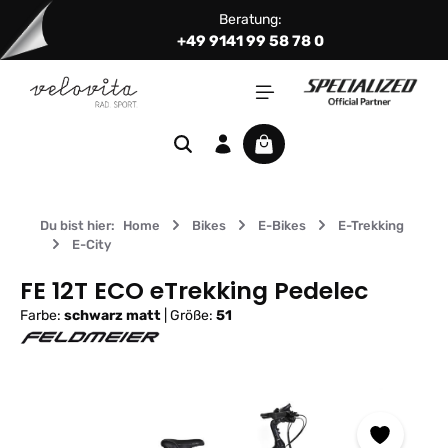
Beratung:
Zum Hauptinhalt springen
+49 9141 99 58 78 0
Warenkorb enthält 0 Positi
Du bist hier:
Home
Bikes
E-Bikes
E-Trekking
E-City
FE 12T ECO eTrekking Pedelec
Farbe:
schwarz matt
|
Größe:
51
Bildergalerie überspringen