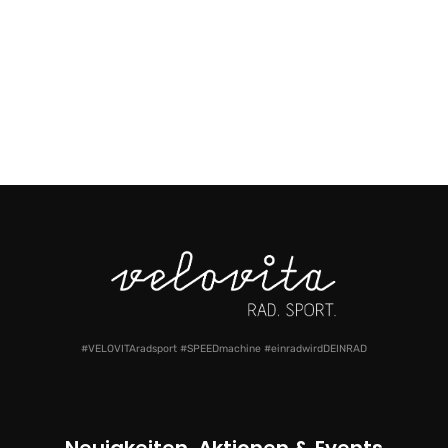
#VELOVITAradsport #SPEEDmachine #einradwirdDEINRAD