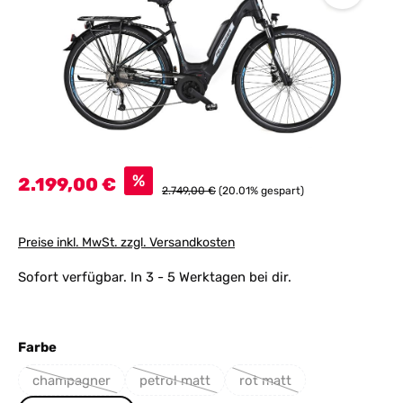
Verkaufspreis:
%
2.199,00 €
Regulärer Preis:
2.749,00 €
(20.01% gespart)
Preise inkl. MwSt. zzgl. Versandkosten
Sofort verfügbar. In 3 - 5 Werktagen bei dir.
auswählen
Farbe
champagner
petrol matt
rot matt
(Diese Option ist zurzeit nicht verfügbar.)
(Diese Option ist zurzeit nicht verfügbar.)
(Diese Option ist zurzeit n