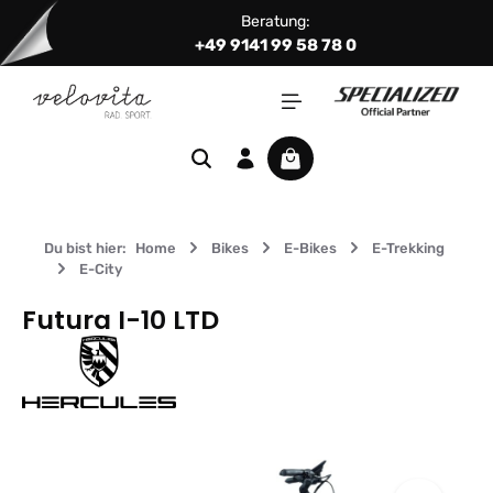
Beratung:
Zum Hauptinhalt springen
+49 9141 99 58 78 0
Warenkorb enthält 0 Positi
Du bist hier:
Home
Bikes
E-Bikes
E-Trekking
E-City
Futura I-10 LTD
Bildergalerie überspringen