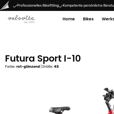
um Hauptinhalt springen
Zur Hauptnavigation springen
Professionelles Bikefitting
Kompetente persönliche Berat
Home
Bikes
Werks
Futura Sport I-10
Farbe:
rot-glänzend
|
Größe:
45
Bildergalerie überspringen