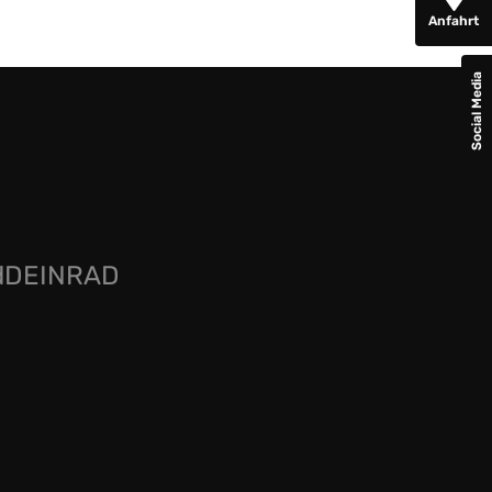
Anfahrt
Social Media
rdDEINRAD