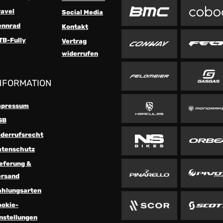
ravel
Social Media
ennrad
Kontakt
TB-Fully
Vertrag
widerrufen
NFORMATION
mpressum
GB
iderrufsrecht
atenschutz
eferung &
ersand
ahlungsarten
ookie-
nstellungen