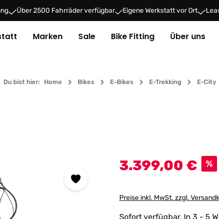
ung
Über 2500 Fahrräder verfügbar
Eigene Werkstatt vor Ort
Leas
tatt
Marken
Sale
Bike Fitting
Über uns
Du bist hier:
Home
Bikes
E-Bikes
E-Trekking
E-City
Verkaufspreis:
3.399,00 €
%
Preise inkl. MwSt. zzgl. Versand
Sofort verfügbar. In 3 - 5 W