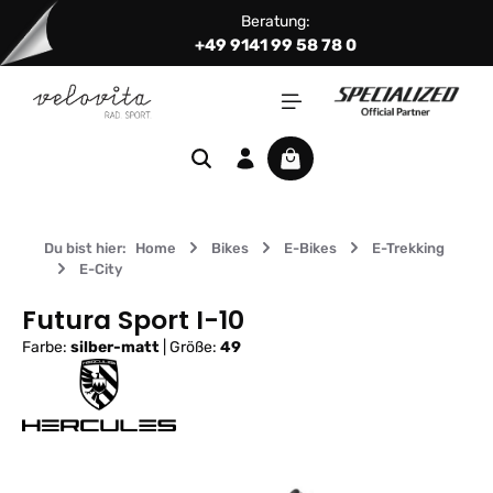
Beratung:
Zum Hauptinhalt springen
+49 9141 99 58 78 0
Warenkorb enthält 0 Positi
Du bist hier:
Home
Bikes
E-Bikes
E-Trekking
E-City
Futura Sport I-10
Farbe:
silber-matt
|
Größe:
49
Bildergalerie überspringen