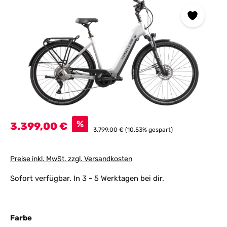
Verkaufspreis:
%
3.399,00 €
Regulärer Preis:
3.799,00 €
(10.53% gespart)
Preise inkl. MwSt. zzgl. Versandkosten
Sofort verfügbar. In 3 - 5 Werktagen bei dir.
auswählen
Farbe