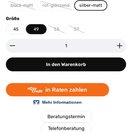
black-matt
rot-glänzend
silber-matt
(Diese Option ist zurzeit nicht verfügbar.)
(Diese Option ist zurzeit nicht verfügbar.)
auswählen
Größe
45
49
53
57
(Diese Option ist zurzeit nicht verfügbar.)
(Diese Option ist zurzeit nicht v
Produkt Anzahl: Gib den gewünschten Wert ein ode
In den Warenkorb
Beratungstermin
Telefonberatung