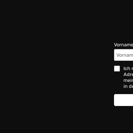
Vornam
Ich 
Adre
mein
in d