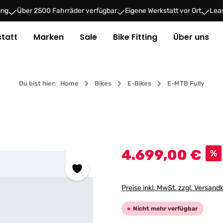
ung
Über 2500 Fahrräder verfügbar
Eigene Werkstatt vor Ort
Leas
tatt
Marken
Sale
Bike Fitting
Über uns
Du bist hier:
Home
Bikes
E-Bikes
E-MTB Fully
Verkaufspreis:
4.699,00 €
%
Preise inkl. MwSt. zzgl. Versand
Nicht mehr verfügbar