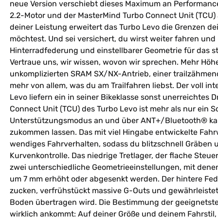
neue Version verschiebt dieses Maximum an Performance 
2.2-Motor und der MasterMind Turbo Connect Unit (TCU) a
deiner Leistung erweitert das Turbo Levo die Grenzen dei
möchtest. Und sei versichert, du wirst weiter fahren un
Hinterradfederung und einstellbarer Geometrie für das st
Vertraue uns, wir wissen, wovon wir sprechen. Mehr Höh
unkomplizierten SRAM SX/NX-Antrieb, einer trailzähme
mehr von allem, was du am Trailfahren liebst. Der voll i
Levo liefern ein in seiner Bikeklasse sonst unerreichte
Connect Unit (TCU) des Turbo Levo ist mehr als nur ein S
Unterstützungsmodus an und über ANT+/Bluetooth® kann
zukommen lassen. Das mit viel Hingabe entwickelte Fahr
wendiges Fahrverhalten, sodass du blitzschnell Gräben 
Kurvenkontrolle. Das niedrige Tretlager, der flache Steu
zwei unterschiedliche Geometrieeinstellungen, mit denen
um 7 mm erhöht oder abgesenkt werden. Der hintere Fede
zucken, verfrühstückt massive G-Outs und gewährleistet d
Boden übertragen wird. Die Bestimmung der geeignetsten
wirklich ankommt: Auf deiner Größe und deinem Fahrstil