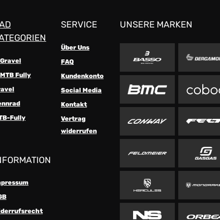
AD
SERVICE
UNSERE MARKEN
ATEGORIEN
Über Uns
-Gravel
FAQ
MTB Fully
Kundenkonto
ravel
Social Media
ennrad
Kontakt
TB-Fully
Vertrag
widerrufen
NFORMATION
mpressum
GB
iderrufsrecht