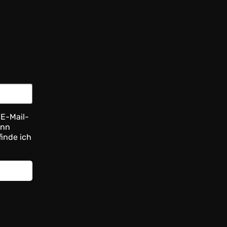
 E-Mail-
ann
finde ich