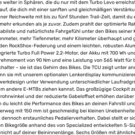
weiter in Sphären, die du nur mit dem Turbo Levo erreich
uf, die dich mit einer sanften und gleichmäßigen Verstärk
ner Reichweite mit bis zu fünf Stunden Trail-Zeit, damit d
d mehr erkunden als je zuvor. Zudem prahlt der optimierte 
abilste und natürlichste Fahrgefühl unter den Bikes seiner K
enmeter, mehr Tiefenmeter, mehr Kilometer überhaupt und 
nden RockShox-Federung und einem leichten, robusten Alum
ntegrierte Turbo Full Power 2.2-Motor, der Akku mit 700 Wh 
s Drehmoment von 90 Nm und eine Leistung von 565 Watt für 
chalter – sie ist das Gehirn des Bikes. Die TCU zeigt unter 
 sie mit unserem optionalen Lenkerdisplay kommunizieren 
werkdesign unter Verwendung unterschiedlicher Laufradgröße
um andere E-MTBs ziehen kannst. Das großzügige Cockpit zen
errohrwinkel und der reduzierte Gabeloffset erhöhen darüber 
 du leicht die Performance des Bikes an deinen Fahrstil un
rweg mit 150 mm ist geschmeidig bei kleinen Unebenheiten
ennoch erstaunliches Pedalierverhalten. Dabei stellt er sich
 Bikegröße anhand des von Specialized entwickelten S-Siz
, nicht auf deiner Beininnenlänge. Sechs Größen mit ähnl