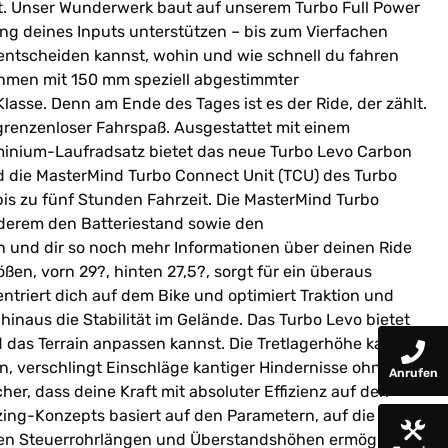
st. Unser Wunderwerk baut auf unserem Turbo Full Power
ung deines Inputs unterstützen – bis zum Vierfachen
u entscheiden kannst, wohin und wie schnell du fahren
Rahmen mit 150 mm speziell abgestimmter
lasse. Denn am Ende des Tages ist es der Ride, der zählt.
grenzenloser Fahrspaß. Ausgestattet mit einem
inium-Laufradsatz bietet das neue Turbo Levo Carbon
und die MasterMind Turbo Connect Unit (TCU) des Turbo
bis zu fünf Stunden Fahrzeit. Die MasterMind Turbo
anderem den Batteriestand sowie den
und dir so noch mehr Informationen über deinen Ride
n, vorn 29?, hinten 27,5?, sorgt für ein überaus
triert dich auf dem Bike und optimiert Traktion und
hinaus die Stabilität im Gelände. Das Turbo Levo bietet
d das Terrain anpassen kannst. Die Tretlagerhöhe kann
, verschlingt Einschläge kantiger Hindernisse ohne zu
Anrufen
er, dass deine Kraft mit absoluter Effizienz auf den
ing-Konzepts basiert auf den Parametern, auf die es
ichen Steuerrohrlängen und Überstandshöhen ermöglichen