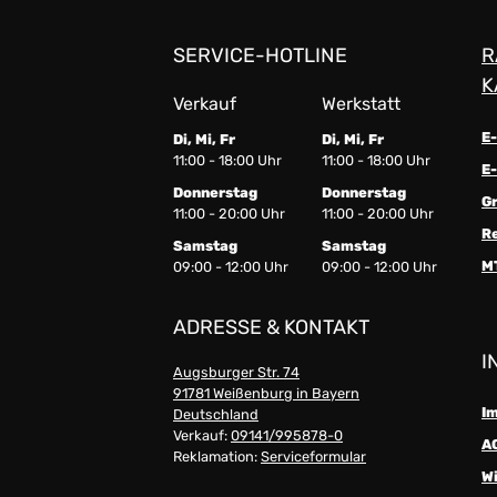
SERVICE-HOTLINE
R
K
Verkauf
Werkstatt
E
Di, Mi, Fr
Di, Mi, Fr
11:00 - 18:00 Uhr
11:00 - 18:00 Uhr
E-
Donnerstag
Donnerstag
G
11:00 - 20:00 Uhr
11:00 - 20:00 Uhr
R
Samstag
Samstag
M
09:00 - 12:00 Uhr
09:00 - 12:00 Uhr
ADRESSE & KONTAKT
I
Augsburger Str. 74
91781 Weißenburg in Bayern
I
Deutschland
Verkauf:
09141/995878-0
A
Reklamation:
Serviceformular
W