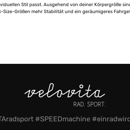
ividuellen Stil passt. Ausgehend von deiner Körpergröße sin
e S-Size-Größen mehr Stabilität und ein geräumigeres Fahr
Aradsport #SPEEDmachine #einradwi