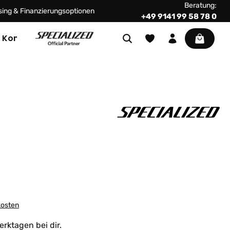
Beratung:
ing & Finanzierungsoptionen
+49 9141 99 58 78 0
Warenkor
Kontakt
kosten
erktagen bei dir.