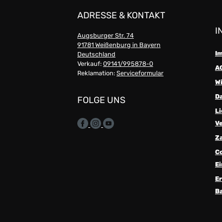
ADRESSE & KONTAKT
I
Augsburger Str. 74
91781 Weißenburg in Bayern
I
Deutschland
Verkauf:
09141/995878-0
A
Reklamation:
Serviceformular
W
D
FOLGE UNS
Li
V
Z
C
Ei
Er
Ba