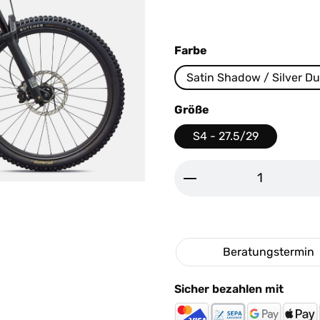
auswählen
Farbe
Satin Shadow / Silver Du
auswählen
Größe
S4 - 27.5/29
Produkt Anzahl: G
Beratungstermin
Sicher bezahlen mit