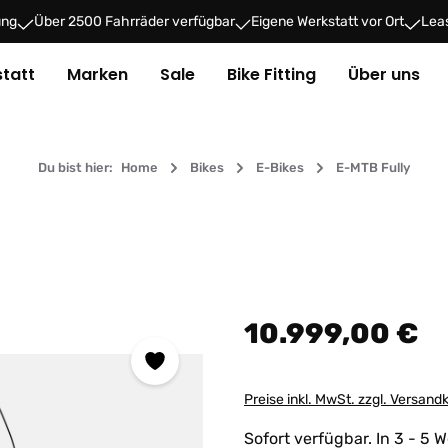
ung
Über 2500 Fahrräder verfügbar
Eigene Werkstatt vor Ort
Leas
tatt
Marken
Sale
Bike Fitting
Über uns
Du bist hier:
Home
Bikes
E-Bikes
E-MTB Fully
Regulärer Preis:
10.999,00 €
Preise inkl. MwSt. zzgl. Versand
Sofort verfügbar. In 3 - 5 W