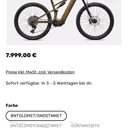
Regulärer Preis:
7.999,00 €
Preise inkl. MwSt. zzgl. Versandkosten
Sofort verfügbar. In 3 - 5 Werktagen bei dir.
auswählen
Farbe
BNTGLDMET/SNDSTNMET
BNTGLDMET/SNDSTNMET
GUN/WHTMTN