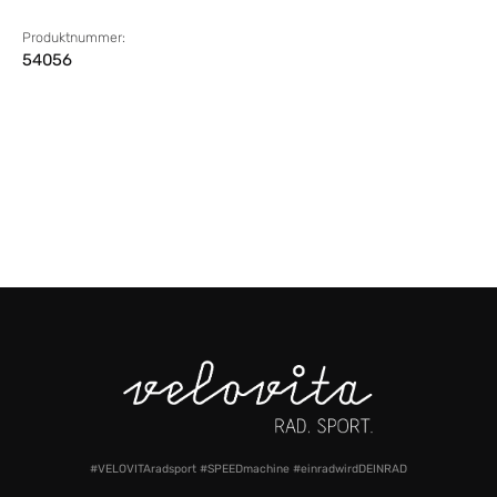
Produktnummer:
54056
#VELOVITAradsport #SPEEDmachine #einradwirdDEINRAD