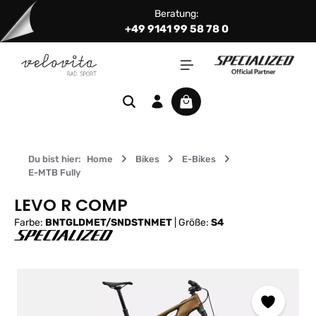
Beratung:
Zum Hauptinhalt springen
+49 9141 99 58 78 0
Warenkorb enthält 0 Positi
Du bist hier:
Home
Bikes
E-Bikes
E-MTB Fully
LEVO R COMP
Farbe:
BNTGLDMET/SNDSTNMET
|
Größe:
S4
Bildergalerie überspringen