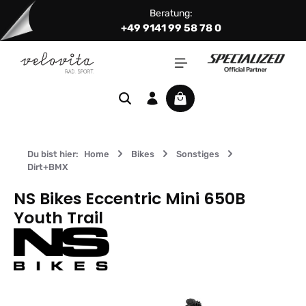
Beratung:
Zum Hauptinhalt springen
+49 9141 99 58 78 0
Warenkorb enthält 0 Positi
Du bist hier:
Home
Bikes
Sonstiges
Dirt+BMX
NS Bikes Eccentric Mini 650B
Youth Trail
Bildergalerie überspringen