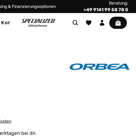
Beratung:
ing & Finanzierungsoptionen
+49 9141 99 58 78 0
Warenkor
Kontakt
kosten
erktagen bei dir.