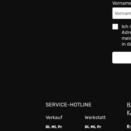
Vornam
Ich 
Adre
mein
in d
SERVICE-HOTLINE
R
K
Verkauf
Werkstatt
E
Di, Mi, Fr
Di, Mi, Fr