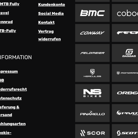
MTB Fully
Kundenkonto
ravel
Social Media
ennrad
Kontakt
TB-Fully
Vertrag
widerrufen
NFORMATION
mpressum
GB
iderrufsrecht
atenschutz
eferung &
ersand
ahlungsarten
ookie-