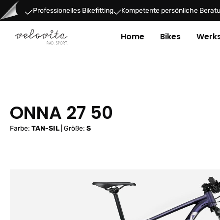
um Hauptinhalt springen
Zur Hauptnavigation springen
Professionelles Bikefitting
Kompetente persönliche Berat
Home
Bikes
Werks
ONNA 27 50
Farbe:
TAN-SIL
|
Größe:
S
Bildergalerie überspringen