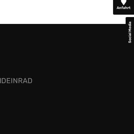
Anfahrt
Social Media
rdDEINRAD