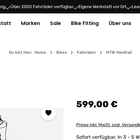
ung
Über 2500 Fahrräder verfügbar
Eigene Werkstatt vor Ort
Leas
tatt
Marken
Sale
Bike Fitting
Über uns
Du bist hier:
Home
Bikes
Fahrräder
MTB-Hardtail
Regulärer Preis:
599,00 €
Preise inkl. MwSt. zzgl. Versand
Sofort verfügbar. In 3 - 5 W