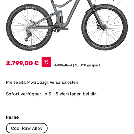
Verkaufspreis:
%
2.799,00 €
Regulärer Preis:
3.999,00 €
(30.01% gespart)
Preise inkl. MwSt. zzgl. Versandkosten
Sofort verfügbar. In 3 - 5 Werktagen bei dir.
auswählen
Farbe
Cool Raw Alloy