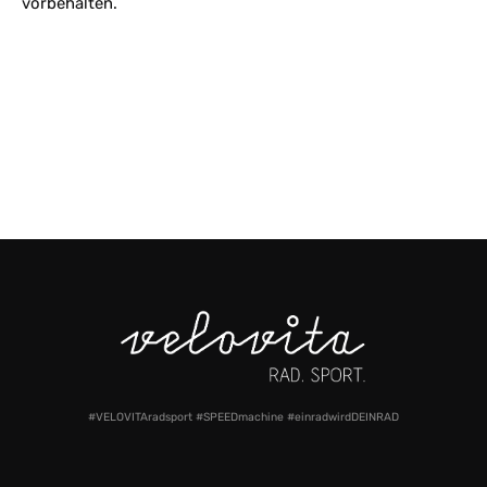
vorbehalten.
#VELOVITAradsport #SPEEDmachine #einradwirdDEINRAD