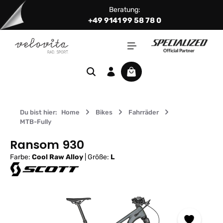
Beratung:
Zum Hauptinhalt springen
+49 9141 99 58 78 0
Warenkorb enthält 0 Positi
Du bist hier:
Home
Bikes
Fahrräder
MTB-Fully
Ransom 930
Farbe:
Cool Raw Alloy
|
Größe:
L
Bildergalerie überspringen