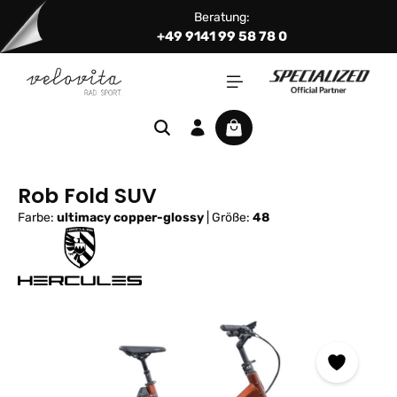
Beratung:
Zum Hauptinhalt springen
+49 9141 99 58 78 0
Warenkorb enthält 0 Positi
Rob Fold SUV
Farbe:
ultimacy copper-glossy
|
Größe:
48
Bildergalerie überspringen