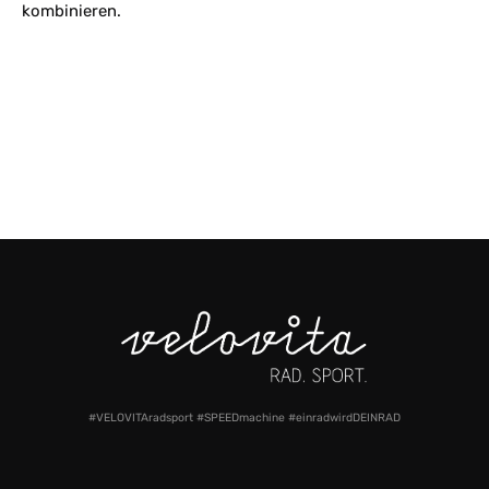
kombinieren.
#VELOVITAradsport #SPEEDmachine #einradwirdDEINRAD