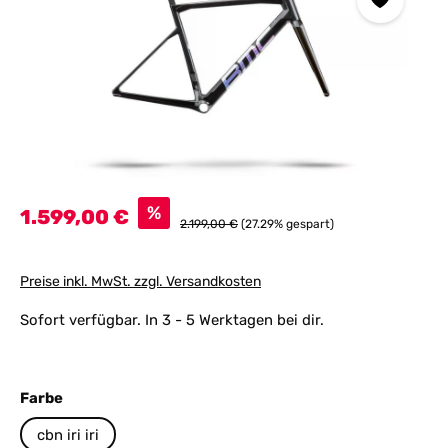
Verkaufspreis:
%
1.599,00 €
Regulärer Preis:
2.199,00 €
(27.29% gespart)
Preise inkl. MwSt. zzgl. Versandkosten
Sofort verfügbar. In 3 - 5 Werktagen bei dir.
auswählen
Farbe
cbn iri iri