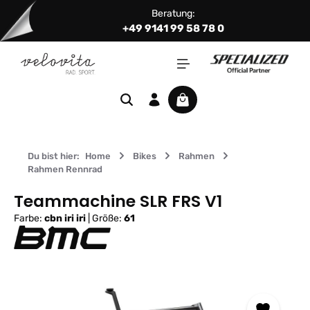
Beratung:
Zum Hauptinhalt springen
+49 9141 99 58 78 0
Warenkorb enthält 0 Positi
Du bist hier:
Home
Bikes
Rahmen
Rahmen Rennrad
Teammachine SLR FRS V1
Farbe:
cbn iri iri
|
Größe:
61
Bildergalerie überspringen