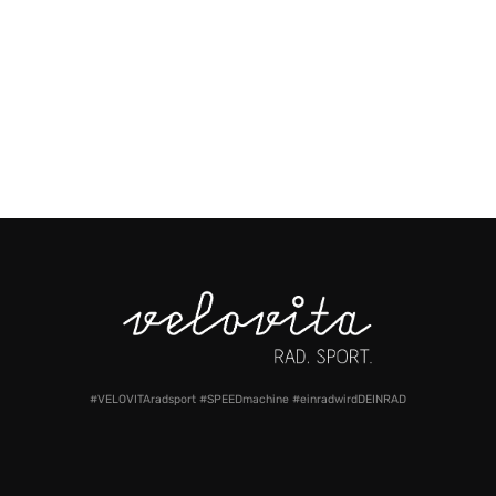
#VELOVITAradsport #SPEEDmachine #einradwirdDEINRAD