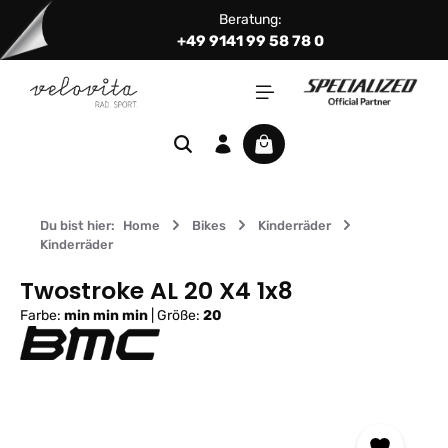
Beratung:
Zum Hauptinhalt springen
+49 9141 99 58 78 0
Warenkorb enthält 0 Positi
Du bist hier:
Home
Bikes
Kinderräder
Kinderräder
Twostroke AL 20 X4 1x8
Farbe:
min min min
|
Größe:
20
Bildergalerie überspringen