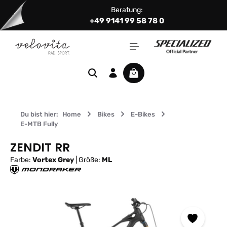
Beratung:
Zum Hauptinhalt springen
+49 9141 99 58 78 0
Warenkorb enthält 0 Positi
Du bist hier:
Home
Bikes
E-Bikes
E-MTB Fully
ZENDIT RR
Farbe:
Vortex Grey
|
Größe:
ML
Bildergalerie überspringen