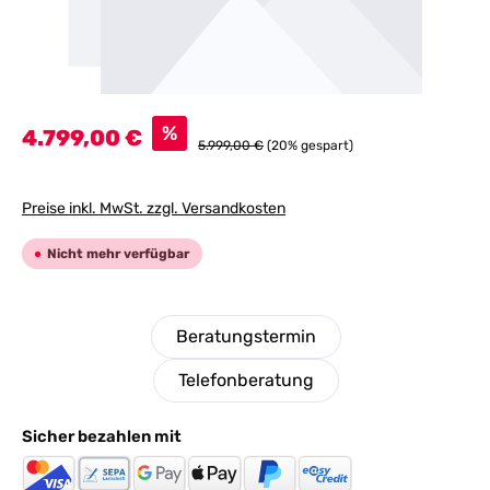
Verkaufspreis:
%
4.799,00 €
Regulärer Preis:
5.999,00 €
(20% gespart)
Preise inkl. MwSt. zzgl. Versandkosten
Nicht mehr verfügbar
Beratungstermin
Telefonberatung
Sicher bezahlen mit