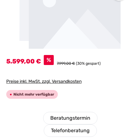
Verkaufspreis:
%
5.599,00 €
Regulärer Preis:
7.999,00 €
(30% gespart)
Preise inkl. MwSt. zzgl. Versandkosten
Nicht mehr verfügbar
Beratungstermin
Telefonberatung