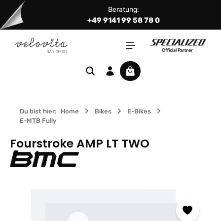
Beratung:
Zum Hauptinhalt springen
+49 9141 99 58 78 0
Warenkorb enthält 0 Positi
Du bist hier:
Home
Bikes
E-Bikes
E-MTB Fully
Fourstroke AMP LT TWO
Bildergalerie überspringen