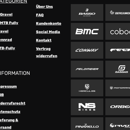
ATEGORIEN
Über Uns
-Gravel
FAQ
MTB Fully
Kundenkonto
ravel
Social Media
ennrad
Kontakt
TB-Fully
Vertrag
widerrufen
NFORMATION
mpressum
GB
iderrufsrecht
atenschutz
eferung &
ersand