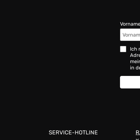
Vornam
Ich 
Adre
mein
in d
SERVICE-HOTLINE
R