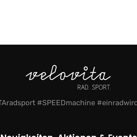
Aradsport #SPEEDmachine #einradwi