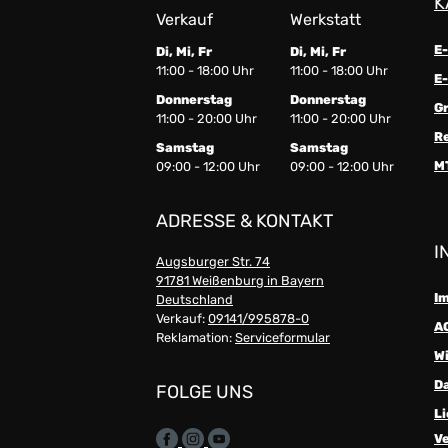
K
Verkauf
Werkstatt
E
Di, Mi, Fr
Di, Mi, Fr
11:00 - 18:00 Uhr
11:00 - 18:00 Uhr
E-
Donnerstag
Donnerstag
G
11:00 - 20:00 Uhr
11:00 - 20:00 Uhr
R
Samstag
Samstag
M
09:00 - 12:00 Uhr
09:00 - 12:00 Uhr
ADRESSE & KONTAKT
I
Augsburger Str. 74
91781 Weißenburg in Bayern
I
Deutschland
Verkauf:
09141/995878-0
A
Reklamation:
Serviceformular
W
D
FOLGE UNS
Li
V