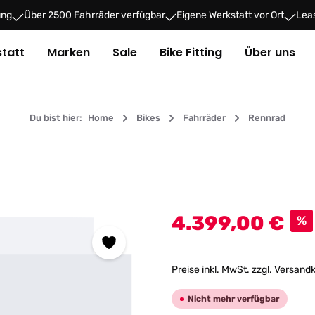
ung
Über 2500 Fahrräder verfügbar
Eigene Werkstatt vor Ort
Leas
tatt
Marken
Sale
Bike Fitting
Über uns
Du bist hier:
Home
Bikes
Fahrräder
Rennrad
Verkaufspreis:
4.399,00 €
%
Preise inkl. MwSt. zzgl. Versand
Nicht mehr verfügbar