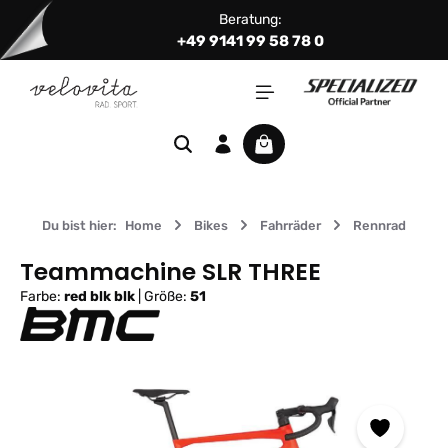
Beratung:
Zum Hauptinhalt springen
+49 9141 99 58 78 0
Warenkorb enthält 0 Positi
Du bist hier:
Home
Bikes
Fahrräder
Rennrad
Teammachine SLR THREE
Farbe:
red blk blk
|
Größe:
51
Bildergalerie überspringen