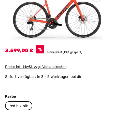
Verkaufspreis:
%
3.599,00 €
Regulärer Preis:
3.999,00 €
(10% gespart)
Preise inkl. MwSt. zzgl. Versandkosten
Sofort verfügbar. In 3 - 5 Werktagen bei dir.
auswählen
Farbe
red blk blk