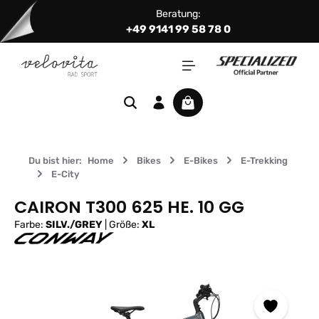
Beratung:
Zum Hauptinhalt springen
+49 9141 99 58 78 0
Warenkorb enthält 0 Positi
Du bist hier:
Home
Bikes
E-Bikes
E-Trekking
E-City
CAIRON T300 625 HE. 10 GG
Farbe:
SILV./GREY
|
Größe:
XL
Bildergalerie überspringen