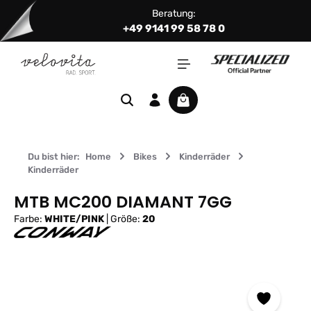
Beratung:
Zum Hauptinhalt springen
+49 9141 99 58 78 0
Warenkorb enthält 0 Positi
Du bist hier:
Home
Bikes
Kinderräder
Kinderräder
MTB MC200 DIAMANT 7GG
Farbe:
WHITE/PINK
|
Größe:
20
Bildergalerie überspringen