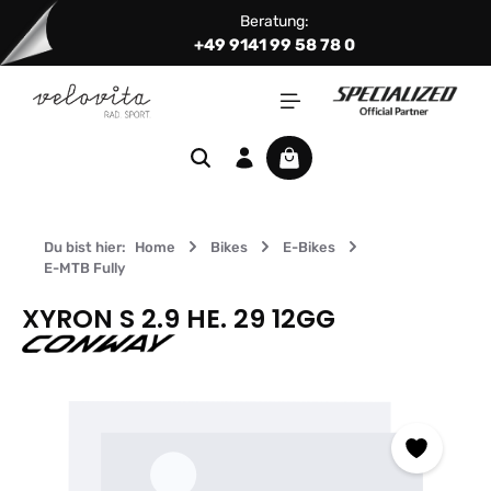
Beratung:
Zum Hauptinhalt springen
+49 9141 99 58 78 0
Warenkorb enthält 0 Positi
Du bist hier:
Home
Bikes
E-Bikes
E-MTB Fully
XYRON S 2.9 HE. 29 12GG
Bildergalerie überspringen