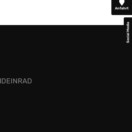
Anfahrt
Social Media
rdDEINRAD