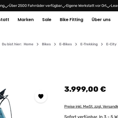
ung
Über 2500 Fahrräder verfügbar
Eigene Werkstatt vor Ort
Leas
tatt
Marken
Sale
Bike Fitting
Über uns
Du bist hier:
Home
Bikes
E-Bikes
E-Trekking
E-City
Regulärer Preis:
3.999,00 €
Preise inkl. MwSt. zzgl. Versand
Sofort verfügbar. In 3 - 5 W