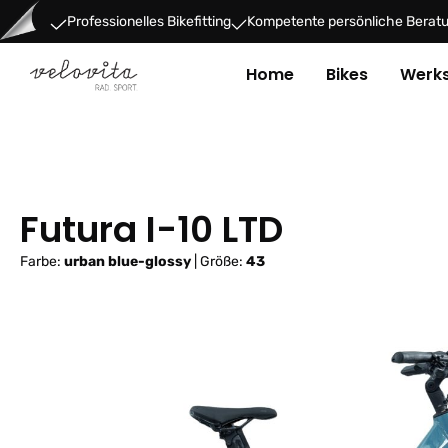
um Hauptinhalt springen
Zur Hauptnavigation springen
Professionelles Bikefitting
Kompetente persönliche Berat
Home
Bikes
Werks
Futura I-10 LTD
Farbe:
urban blue-glossy
|
Größe:
43
Bildergalerie überspringen