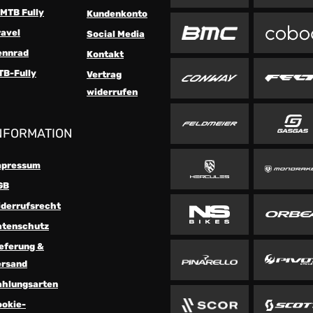
MTB Fully
Kundenkonto
ravel
Social Media
ennrad
Kontakt
TB-Fully
Vertrag
widerrufen
NFORMATION
mpressum
GB
iderrufsrecht
atenschutz
eferung &
ersand
ahlungsarten
ookie-