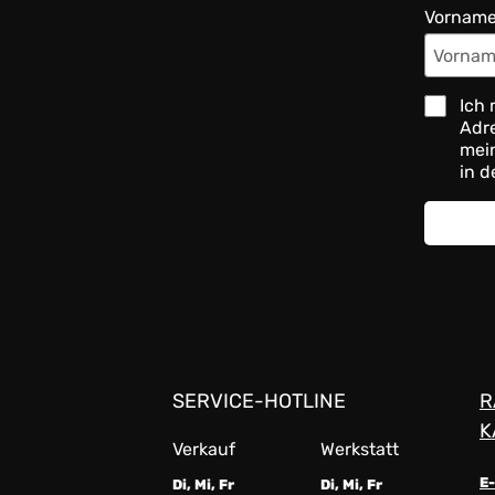
Vornam
Ich 
Adre
mein
in d
SERVICE-HOTLINE
R
K
Verkauf
Werkstatt
E
Di, Mi, Fr
Di, Mi, Fr