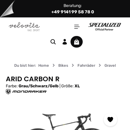
Beratung:
Zum Hauptinhalt springen
+49 9141 99 58 78 0
Warenkorb enthält 0 Positi
Du bist hier:
Home
Bikes
Fahrräder
Gravel
ARID CARBON R
Farbe:
Grau/Schwarz/Gelb
|
Größe:
XL
Bildergalerie überspringen