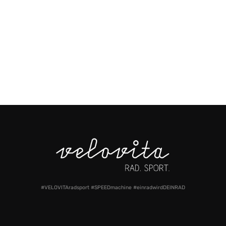
#VELOVITAradsport #SPEEDmachine #einradwirdDEINRAD