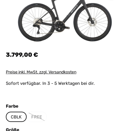
Regulärer Preis:
3.799,00 €
Preise inkl. MwSt. zzgl. Versandkosten
Sofort verfügbar. In 3 - 5 Werktagen bei dir.
auswählen
Farbe
CBLK
FREE
(Diese Option ist zurzeit nicht verfügbar.)
auswählen
Größe