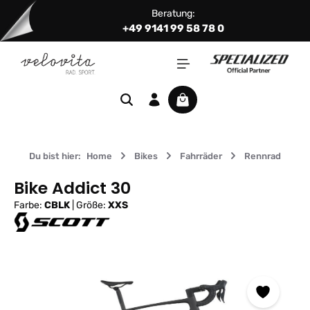
Beratung:
Zum Hauptinhalt springen
+49 9141 99 58 78 0
Warenkorb enthält 0 Positi
Du bist hier:
Home
Bikes
Fahrräder
Rennrad
Bike Addict 30
Farbe:
CBLK
|
Größe:
XXS
Bildergalerie überspringen