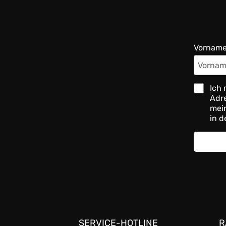
Vornam
Ich 
Adre
mein
in d
SERVICE-HOTLINE
R