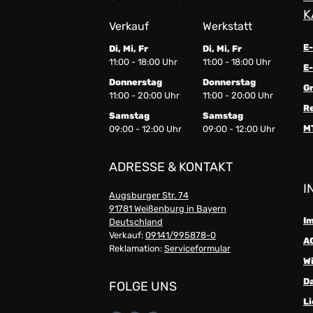
K
Verkauf
Werkstatt
E
Di, Mi, Fr
Di, Mi, Fr
11:00 - 18:00 Uhr
11:00 - 18:00 Uhr
E-
Donnerstag
Donnerstag
G
11:00 - 20:00 Uhr
11:00 - 20:00 Uhr
R
Samstag
Samstag
M
09:00 - 12:00 Uhr
09:00 - 12:00 Uhr
ADRESSE & KONTAKT
I
Augsburger Str. 74
91781 Weißenburg in Bayern
I
Deutschland
Verkauf:
09141/995878-0
A
Reklamation:
Serviceformular
W
D
FOLGE UNS
Li