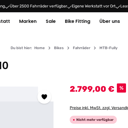
ung
Über 2500 Fahrräder verfügbar
Eigene Werkstatt vor Ort
Leas
tatt
Marken
Sale
Bike Fitting
Über uns
Du bist hier:
Home
Bikes
Fahrräder
MTB-Fully
10
Verkaufspreis:
2.799,00 €
%
Preise inkl. MwSt. zzgl. Versand
Nicht mehr verfügbar