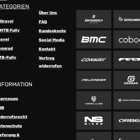
ATEGORIEN
Über Uns
-Gravel
FAQ
MTB Fully
Kundenkonto
ravel
Social Media
ennrad
Kontakt
TB-Fully
Vertrag
widerrufen
NFORMATION
mpressum
GB
iderrufsrecht
atenschutz
eferung &