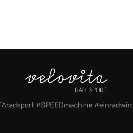
Aradsport #SPEEDmachine #einradwi