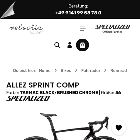
Beratung:
Zum Hauptinhalt springen
+49 9141 99 58 78 0
Warenkorb enthält 0 Positi
Du bist hier:
Home
Bikes
Fahrräder
Rennrad
ALLEZ SPRINT COMP
Farbe:
TARMAC BLACK/BRUSHED CHROME
|
Größe:
56
Bildergalerie überspringen