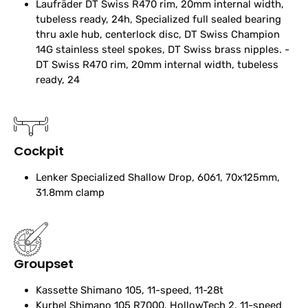
Laufräder
DT Swiss R470 rim, 20mm internal width,
tubeless ready, 24h, Specialized full sealed bearing
thru axle hub, centerlock disc, DT Swiss Champion
14G stainless steel spokes, DT Swiss brass nipples. -
DT Swiss R470 rim, 20mm internal width, tubeless
ready, 24
Cockpit
Lenker
Specialized Shallow Drop, 6061, 70x125mm,
31.8mm clamp
Groupset
Kassette
Shimano 105, 11-speed, 11-28t
Kurbel
Shimano 105 R7000, HollowTech 2, 11-speed