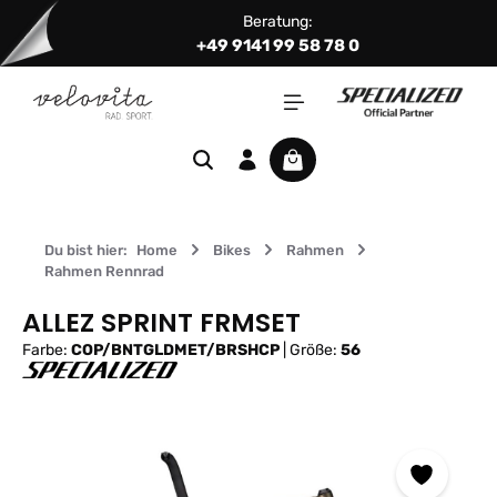
Beratung:
Zum Hauptinhalt springen
+49 9141 99 58 78 0
Warenkorb enthält 0 Positi
Du bist hier:
Home
Bikes
Rahmen
Rahmen Rennrad
ALLEZ SPRINT FRMSET
Farbe:
COP/BNTGLDMET/BRSHCP
|
Größe:
56
Bildergalerie überspringen