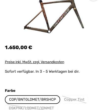
Regulärer Preis:
1.650,00 €
Preise inkl. MwSt. zzgl. Versandkosten
Sofort verfügbar. In 3 - 5 Werktagen bei dir.
auswählen
Farbe
COP/BNTGLDMET/BRSHCP
Copper Tint
(Diese Option ist zurzeit
DSKPNK/LQDMET/IONMET