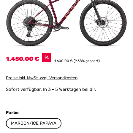
Verkaufspreis:
%
1.450,00 €
Regulärer Preis:
1.600,00 €
(9.38% gespart)
Preise inkl. MwSt. zzgl. Versandkosten
Sofort verfügbar. In 3 - 5 Werktagen bei dir.
auswählen
Farbe
MAROON/ICE PAPAYA