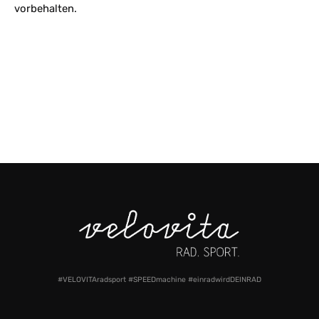
vorbehalten.
#VELOVITAradsport #SPEEDmachine #einradwirdDEINRAD