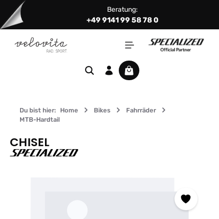
Beratung:
Zum Hauptinhalt springen
+49 9141 99 58 78 0
Warenkorb enthält 0 Positi
Du bist hier:
Home
Bikes
Fahrräder
MTB-Hardtail
CHISEL
Bildergalerie überspringen