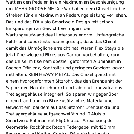
Watt an den Pedalen in ein Maximum an Beschleunigung
um. MEHR GROOVE METAL: Wir haben dem Chisel flexible
Streben für ein Maximum an Federungsleistung verliehen.
Das und das D’Aluisio Smartweld Design mit seinen
Einsparungen an Gewicht verringern den
Wartungsaufwand des Hinterbaus enorm. Umfangreiche
Feld- und Labortests haben gezeigt, dass das Chisel
damit das Unmögliche erreicht hat. Waren Flex Stays bis
jetzt überwiegend Bikes aus Carbon vorbehalten, kann
das Chisel mit seinem speziell geformten Aluminium in
Sachen Effizienz, Kontrolle und geringem Gewicht locker
mithalten. KEIN HEAVY METAL: Das Chisel glänzt mit
einem hydrogeformten Sitzrohr, das den Drehpunkt der
Wippe, den Hauptdrehpunkt und, absolut innovativ, das
Tretlagergehäuse integriert. So sparen wir gegenüber
einem traditionellen Bike zusätzliches Material und
Gewicht ein, bei dem auf das Sitzrohr Drehpunkte und
Tretlagergehäuse aufgeschweißt sind. D‘Aluisio
Smartweld Rahmen mit FlipChip zur Anpassung der
Geometrie. RockShox Recon Federgabel mit 120 mm
Federweg und Motion Control Dämpferkartusche.