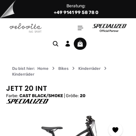
Beratung:
Zum Hauptinhalt springen
+49 9141 99 58 78 0
Warenkorb enthält 0 Positi
Du bist hier:
Home
Bikes
Kinderräder
Kinderräder
JETT 20 INT
Farbe:
CAST BLACK/SMOKE
|
Größe:
20
Bildergalerie überspringen