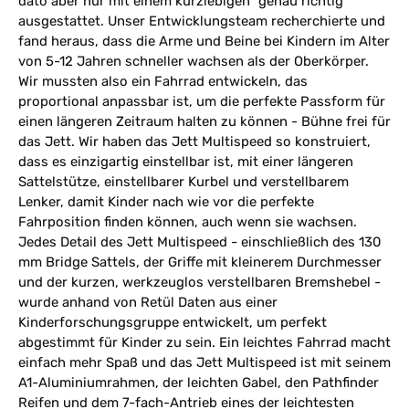
dato aber nur mit einem kurzlebigen “genau richtig”
ausgestattet. Unser Entwicklungsteam recherchierte und
fand heraus, dass die Arme und Beine bei Kindern im Alter
von 5-12 Jahren schneller wachsen als der Oberkörper.
Wir mussten also ein Fahrrad entwickeln, das
proportional anpassbar ist, um die perfekte Passform für
einen längeren Zeitraum halten zu können - Bühne frei für
das Jett. Wir haben das Jett Multispeed so konstruiert,
dass es einzigartig einstellbar ist, mit einer längeren
Sattelstütze, einstellbarer Kurbel und verstellbarem
Lenker, damit Kinder nach wie vor die perfekte
Fahrposition finden können, auch wenn sie wachsen.
Jedes Detail des Jett Multispeed - einschließlich des 130
mm Bridge Sattels, der Griffe mit kleinerem Durchmesser
und der kurzen, werkzeuglos verstellbaren Bremshebel -
wurde anhand von Retül Daten aus einer
Kinderforschungsgruppe entwickelt, um perfekt
abgestimmt für Kinder zu sein. Ein leichtes Fahrrad macht
einfach mehr Spaß und das Jett Multispeed ist mit seinem
A1-Aluminiumrahmen, der leichten Gabel, den Pathfinder
Reifen und dem 7-fach-Antrieb eines der leichtesten