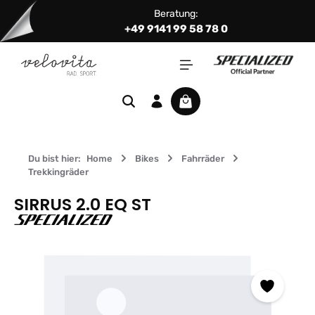
Beratung:
Zum Hauptinhalt springen
+49 9141 99 58 78 0
Warenkorb enthält 0 Positi
Du bist hier:
Home
Bikes
Fahrräder
Trekkingräder
SIRRUS 2.0 EQ ST
Bildergalerie überspringen