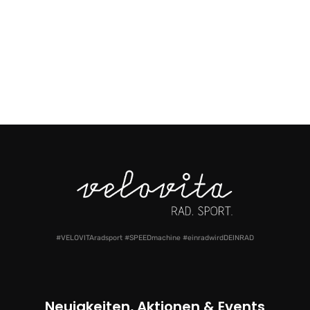
#VELOVITAradsport #SPEEDmachine #einradwirdDEINRAD
Neuigkeiten, Aktionen & Events