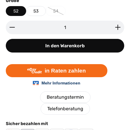
auswählen
Größe
S2
S3
S4
(Diese Option ist zurzeit nicht verfügbar.)
Produkt Anzahl: Gib den gewünschten Wert ein ode
In den Warenkorb
Beratungstermin
Telefonberatung
Sicher bezahlen mit