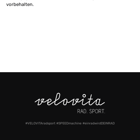
vorbehalten.
#VELOVITAradsport #SPEEDmachine #einradwirdDEINRAD