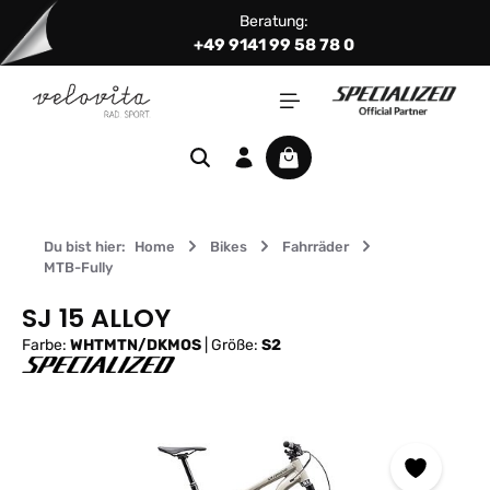
Beratung:
Zum Hauptinhalt springen
+49 9141 99 58 78 0
Warenkorb enthält 0 Positi
Du bist hier:
Home
Bikes
Fahrräder
MTB-Fully
SJ 15 ALLOY
Farbe:
WHTMTN/DKMOS
|
Größe:
S2
Bildergalerie überspringen