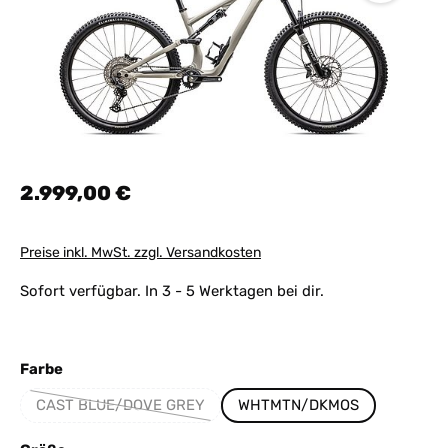
Regulärer Preis:
2.999,00 €
Preise inkl. MwSt. zzgl. Versandkosten
Sofort verfügbar. In 3 - 5 Werktagen bei dir.
auswählen
Farbe
CAST BLUE/DOVE GREY
WHTMTN/DKMOS
(Diese Option ist zurzeit nicht verfügbar.)