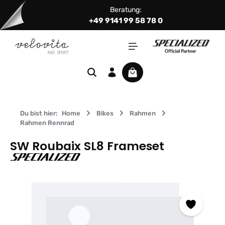
Beratung:
Zum Hauptinhalt springen
+49 9141 99 58 78 0
Warenkorb enthält 0 Positi
Du bist hier:
Home
Bikes
Rahmen
Rahmen Rennrad
SW Roubaix SL8 Frameset
Bildergalerie überspringen