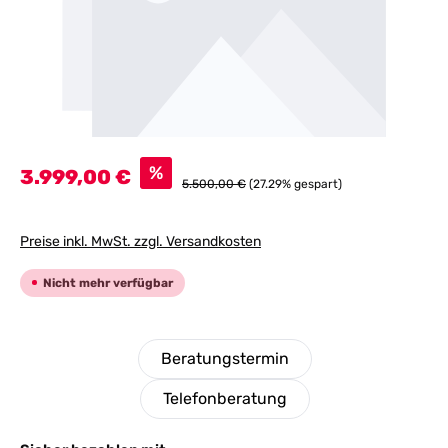
Verkaufspreis:
%
3.999,00 €
Regulärer Preis:
5.500,00 €
(27.29% gespart)
Preise inkl. MwSt. zzgl. Versandkosten
Nicht mehr verfügbar
Beratungstermin
Telefonberatung