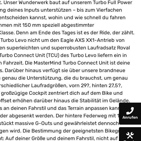
st. Unser Wunderwerk baut auf unserem Turbo Full Power
ung deines Inputs unterstützen – bis zum Vierfachen
u entscheiden kannst, wohin und wie schnell du fahren
Rahmen mit 150 mm speziell abgestimmter
lasse. Denn am Ende des Tages ist es der Ride, der zählt.
s Turbo Levo nicht um den Eagle AXS XX1-Antrieb von
den superleichten und superrobusten Laufradsatz Roval
 Turbo Connect Unit (TCU) des Turbo Levo liefern ein in
 Fahrzeit. Die MasterMind Turbo Connect Unit ist deine
s. Darüber hinaus verfügt sie über unsere brandneue
u genau die Unterstützung, die du brauchst, um genau
schiedlicher Laufradgrößen, vorn 29?, hinten 27,5?,
 großzügige Cockpit zentriert dich auf dem Bike und
offset erhöhen darüber hinaus die Stabilität im Gelände.
s an deinen Fahrstil und das Terrain anpassen kannst.
oder abgesenkt werden. Der hintere Federweg mit 150
Anrufen
hstückt massive G-Outs und gewährleistet dennoch
rtragen wird. Die Bestimmung der geeignetsten Bikegröße
: Auf deiner Größe und deinem Fahrstil, nicht auf deiner