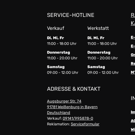
SERVICE-HOTLINE
R
K
Verkauf
Werkstatt
E
Di, Mi, Fr
Di, Mi, Fr
11:00 - 18:00 Uhr
11:00 - 18:00 Uhr
E-
Donnerstag
Donnerstag
G
11:00 - 20:00 Uhr
11:00 - 20:00 Uhr
R
Samstag
Samstag
M
09:00 - 12:00 Uhr
09:00 - 12:00 Uhr
ADRESSE & KONTAKT
I
Augsburger Str. 74
91781 Weißenburg in Bayern
I
Deutschland
Verkauf:
09141/995878-0
A
Reklamation:
Serviceformular
W