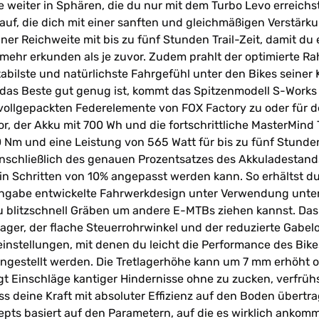
weiter in Sphären, die du nur mit dem Turbo Levo erreich
uf, die dich mit einer sanften und gleichmäßigen Verstärk
ner Reichweite mit bis zu fünf Stunden Trail-Zeit, damit d
d mehr erkunden als je zuvor. Zudem prahlt der optimierte 
abilste und natürlichste Fahrgefühl unter den Bikes seiner K
 das Beste gut genug ist, kommt das Spitzenmodell S-Work
n vollgepackten Federelemente von FOX Factory zu oder für 
tor, der Akku mit 700 Wh und die fortschrittliche MasterMind
Nm und eine Leistung von 565 Watt für bis zu fünf Stunden
inschließlich des genauen Prozentsatzes des Akkuladestand
in Schritten von 10% angepasst werden kann. So erhältst d
Hingabe entwickelte Fahrwerkdesign unter Verwendung unter
u blitzschnell Gräben um andere E-MTBs ziehen kannst. Das
lager, der flache Steuerrohrwinkel und der reduzierte Gabel
instellungen, mit denen du leicht die Performance des Bike
ngestellt werden. Die Tretlagerhöhe kann um 7 mm erhöht 
gt Einschläge kantiger Hindernisse ohne zu zucken, verfrü
 dass deine Kraft mit absoluter Effizienz auf den Boden übe
ts basiert auf den Parametern, auf die es wirklich ankommt