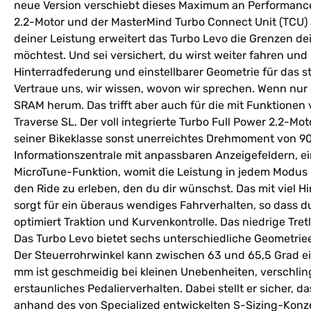
neue Version verschiebt dieses Maximum an Performance 
2.2-Motor und der MasterMind Turbo Connect Unit (TCU) a
deiner Leistung erweitert das Turbo Levo die Grenzen dei
möchtest. Und sei versichert, du wirst weiter fahren un
Hinterradfederung und einstellbarer Geometrie für das st
Vertraue uns, wir wissen, wovon wir sprechen. Wenn nur
SRAM herum. Das trifft aber auch für die mit Funktione
Traverse SL. Der voll integrierte Turbo Full Power 2.2-Mo
seiner Bikeklasse sonst unerreichtes Drehmoment von 90 
Informationszentrale mit anpassbaren Anzeigefeldern, e
MicroTune-Funktion, womit die Leistung in jedem Modus 
den Ride zu erleben, den du dir wünschst. Das mit viel 
sorgt für ein überaus wendiges Fahrverhalten, so dass d
optimiert Traktion und Kurvenkontrolle. Das niedrige Tret
Das Turbo Levo bietet sechs unterschiedliche Geometriee
Der Steuerrohrwinkel kann zwischen 63 und 65,5 Grad ei
mm ist geschmeidig bei kleinen Unebenheiten, verschlin
erstaunliches Pedalierverhalten. Dabei stellt er sicher,
anhand des von Specialized entwickelten S-Sizing-Konzep