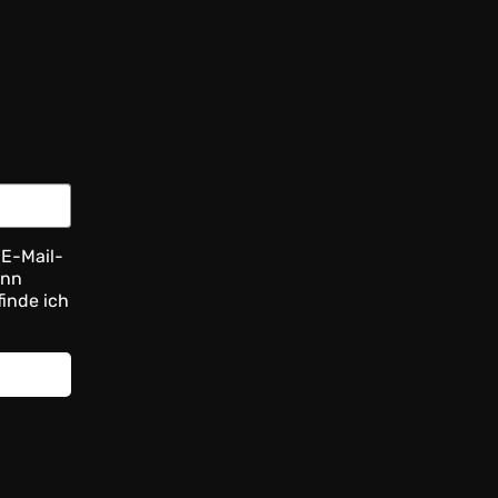
 E-Mail-
ann
finde ich