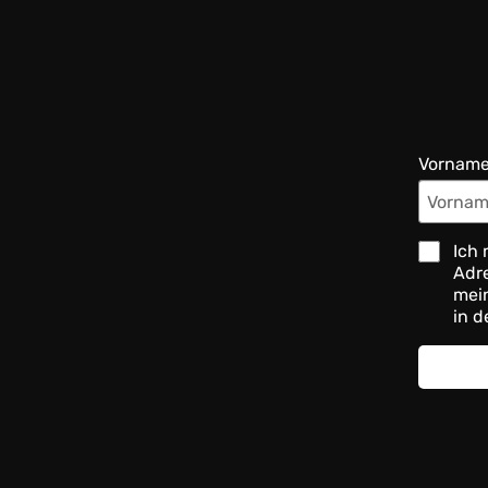
Vornam
Ich 
Adre
mein
in d