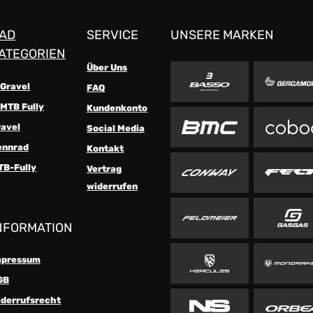
AD
SERVICE
UNSERE MARKEN
ATEGORIEN
Über Uns
-Gravel
FAQ
MTB Fully
Kundenkonto
ravel
Social Media
ennrad
Kontakt
TB-Fully
Vertrag
widerrufen
NFORMATION
mpressum
GB
iderrufsrecht